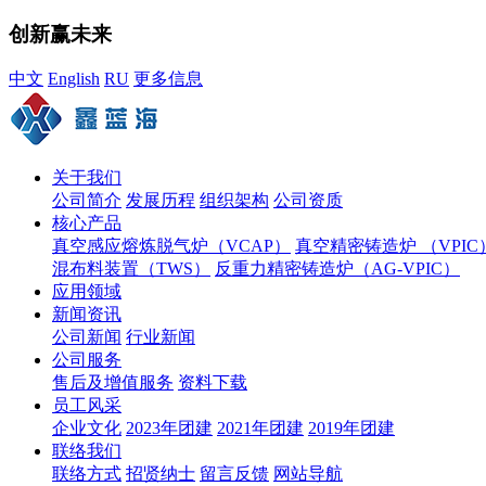
创新赢未来
中文
English
RU
更多信息
关于我们
公司简介
发展历程
组织架构
公司资质
核心产品
真空感应熔炼脱气炉（VCAP）
真空精密铸造炉 （VPIC
混布料装置（TWS）
反重力精密铸造炉（AG-VPIC）
应用领域
新闻资讯
公司新闻
行业新闻
公司服务
售后及增值服务
资料下载
员工风采
企业文化
2023年团建
2021年团建
2019年团建
联络我们
联络方式
招贤纳士
留言反馈
网站导航