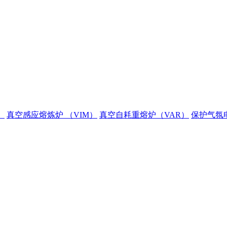
）
真空感应熔炼炉 （VIM）
真空自耗重熔炉（VAR）
保护气氛电