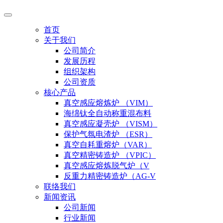
首页
关于我们
公司简介
发展历程
组织架构
公司资质
核心产品
真空感应熔炼炉 （VIM）
海绵钛全自动称重混布料
真空感应凝壳炉 （VISM）
保护气氛电渣炉 （ESR）
真空自耗重熔炉（VAR）
真空精密铸造炉 （VPIC）
真空感应熔炼脱气炉（V
反重力精密铸造炉（AG-V
联络我们
新闻资讯
公司新闻
行业新闻