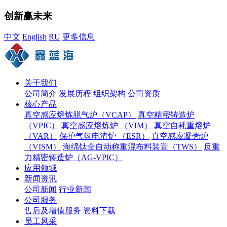
创新赢未来
中文
English
RU
更多信息
关于我们
公司简介
发展历程
组织架构
公司资质
核心产品
真空感应熔炼脱气炉（VCAP）
真空精密铸造炉
（VPIC）
真空感应熔炼炉 （VIM）
真空自耗重熔炉
（VAR）
保护气氛电渣炉 （ESR）
真空感应凝壳炉
（VISM）
海绵钛全自动称重混布料装置（TWS）
反重
力精密铸造炉（AG-VPIC）
应用领域
新闻资讯
公司新闻
行业新闻
公司服务
售后及增值服务
资料下载
员工风采