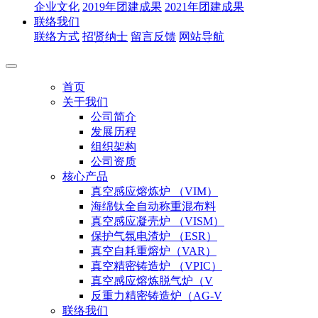
企业文化
2019年团建成果
2021年团建成果
联络我们
联络方式
招贤纳士
留言反馈
网站导航
首页
关于我们
公司简介
发展历程
组织架构
公司资质
核心产品
真空感应熔炼炉 （VIM）
海绵钛全自动称重混布料
真空感应凝壳炉 （VISM）
保护气氛电渣炉 （ESR）
真空自耗重熔炉（VAR）
真空精密铸造炉 （VPIC）
真空感应熔炼脱气炉（V
反重力精密铸造炉（AG-V
联络我们