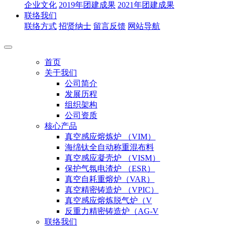
企业文化
2019年团建成果
2021年团建成果
联络我们
联络方式
招贤纳士
留言反馈
网站导航
首页
关于我们
公司简介
发展历程
组织架构
公司资质
核心产品
真空感应熔炼炉 （VIM）
海绵钛全自动称重混布料
真空感应凝壳炉 （VISM）
保护气氛电渣炉 （ESR）
真空自耗重熔炉（VAR）
真空精密铸造炉 （VPIC）
真空感应熔炼脱气炉（V
反重力精密铸造炉（AG-V
联络我们