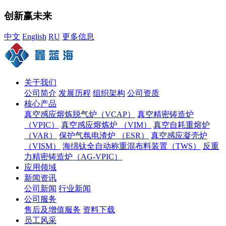
创新赢未来
中文
English
RU
更多信息
关于我们
公司简介
发展历程
组织架构
公司资质
核心产品
真空感应熔炼脱气炉（VCAP）
真空精密铸造炉
（VPIC）
真空感应熔炼炉 （VIM）
真空自耗重熔炉
（VAR）
保护气氛电渣炉 （ESR）
真空感应凝壳炉
（VISM）
海绵钛全自动称重混布料装置（TWS）
反重
力精密铸造炉（AG-VPIC）
应用领域
新闻资讯
公司新闻
行业新闻
公司服务
售后及增值服务
资料下载
员工风采