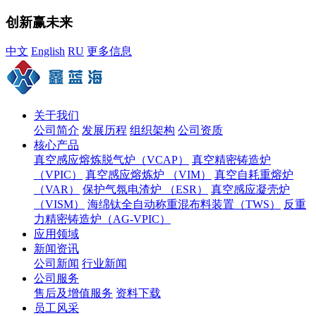
创新赢未来
中文
English
RU
更多信息
关于我们
公司简介
发展历程
组织架构
公司资质
核心产品
真空感应熔炼脱气炉（VCAP）
真空精密铸造炉
（VPIC）
真空感应熔炼炉 （VIM）
真空自耗重熔炉
（VAR）
保护气氛电渣炉 （ESR）
真空感应凝壳炉
（VISM）
海绵钛全自动称重混布料装置（TWS）
反重
力精密铸造炉（AG-VPIC）
应用领域
新闻资讯
公司新闻
行业新闻
公司服务
售后及增值服务
资料下载
员工风采