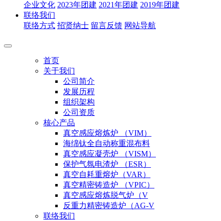
企业文化
2023年团建
2021年团建
2019年团建
联络我们
联络方式
招贤纳士
留言反馈
网站导航
首页
关于我们
公司简介
发展历程
组织架构
公司资质
核心产品
真空感应熔炼炉 （VIM）
海绵钛全自动称重混布料
真空感应凝壳炉 （VISM）
保护气氛电渣炉 （ESR）
真空自耗重熔炉（VAR）
真空精密铸造炉 （VPIC）
真空感应熔炼脱气炉（V
反重力精密铸造炉（AG-V
联络我们